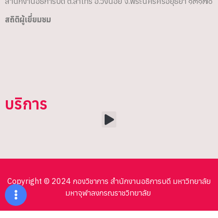
สำนักงานอธิการบดี ต.ลำไทร อ.วังน้อย จ.พระนครศรีอยุธยา ๑๓๑๗๐
สถิติผู้เยี่ยมชม
บริการ
Copyright © 2024 กองวิชาการ สำนักงานอธิการบดี มหาวิทยาลัย
มหาจุฬาลงกรณราชวิทยาลัย