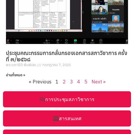
ประชุมคณะกรรมการกลั่นกรองเอกสารสภาวิชาการ ครั้ง
ที่ ๓/๒๕๖๘
พระมหาธิติ พิมพ์เสน
กรกฎาคม 7, 2025
อ่านทั้งหมด »
« Previous
1
2
3
4
5
Next »
การประชุมสภาวิชาการ
สารสนเทศ