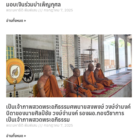
มอบเงินร่วมบำเพ็ญกุศล
พระมหาธิติ พิมพ์เสน
กรกฎาคม 7, 2025
อ่านทั้งหมด »
เป็นเจ้าภาพสวดพระอภิธรรมศพนายสงพงษ์ วงษ์จำนงค์
บิดาของนายศิลป์ชัย วงษ์จำนงค์ รองผอ.กองวิชาการ
เป็นเจ้าภาพสวดพระอภิธรรม
พระมหาธิติ พิมพ์เสน
กรกฎาคม 7, 2025
อ่านทั้งหมด »