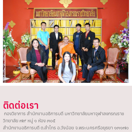
ติดต่อเรา
กองวิชาการ สำนักงานอธิการบดี มหาวิทยาลัยมหาจุฬาลงกรณราช
วิทยาลัย ๗๙ หมู่ ๑ ห้อง ๓๐๕
สำนักงานอธิการบดี ต.ลำไทร อ.วังน้อย จ.พระนครศรีอยุธยา ๑๓๑๗๐