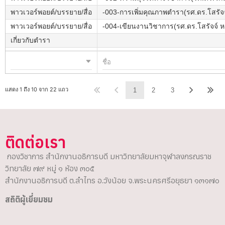
พาวเวอร์พอยต์/บรรยาย/สื่อ
-003-การเพิ่มคุณภาพตำรา(รศ.ดร.โสรัจจ
พาวเวอร์พอยต์/บรรยาย/สื่อ
-004-เขียนงานวิชาการ(รศ.ดร.โสรัจจ์ ห
เกี่ยวกับตำรา
แสดง 1 ถึง 10 จาก 22 แถว
1
2
3
ติดต่อเรา
กองวิชาการ สำนักงานอธิการบดี มหาวิทยาลัยมหาจุฬาลงกรณราช
วิทยาลัย ๗๙ หมู่ ๑ ห้อง ๓๐๕
สำนักงานอธิการบดี ต.ลำไทร อ.วังน้อย จ.พระนครศรีอยุธยา ๑๓๑๗๐
สถิติผู้เยี่ยมชม