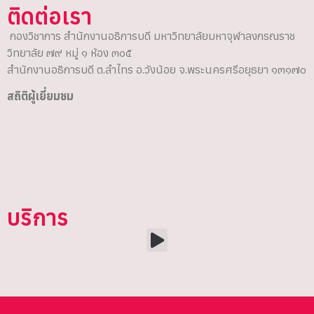
ติดต่อเรา
กองวิชาการ สำนักงานอธิการบดี มหาวิทยาลัยมหาจุฬาลงกรณราช
วิทยาลัย ๗๙ หมู่ ๑ ห้อง ๓๐๕
สำนักงานอธิการบดี ต.ลำไทร อ.วังน้อย จ.พระนครศรีอยุธยา ๑๓๑๗๐
สถิติผู้เยี่ยมชม
บริการ