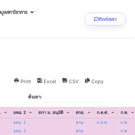
อมูลสภาวิชาการ
ติดต่อเรา
Print
Excel
CSV
Copy
ค้นหา:
.
มคอ. 2
สภา ม. อนุมัติ
สกอ.
ก.ค.ศ.
ก.พ.
มคอ. 2
สกอ.
ก.ค.ศ.
ก.พ.
มคอ. 2
สกอ.
ก.พ.