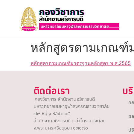
หลักสูตรตามเกณฑ์
หลักสูตรตามเกณฑ์มาตรฐานหลักสูตร พ.ศ.2565
ติดต่อเรา
บร
กองวิชาการ สำนักงานอธิการบดี
คณ
มหาวิทยาลัยมหาจุฬาลงกรณราชวิทยาลัย
๗๙ หมู่ ๑ ห้อง ๓๐๕
ผล
สำนักงานอธิการบดี ต.ลำไทร อ.วังน้อย
จ.พระนครศรีอยุธยา ๑๓๑๗๐
ปร