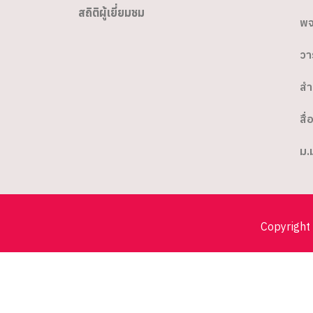
สถิติผู้เยี่ยมชม
พจ
วา
สำ
สื่
ม.
Copyright 