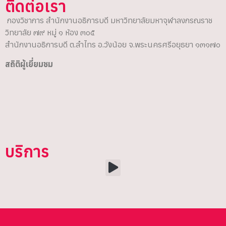
ติดต่อเรา
กองวิชาการ สำนักงานอธิการบดี มหาวิทยาลัยมหาจุฬาลงกรณราช
วิทยาลัย ๗๙ หมู่ ๑ ห้อง ๓๐๕
สำนักงานอธิการบดี ต.ลำไทร อ.วังน้อย จ.พระนครศรีอยุธยา ๑๓๑๗๐
สถิติผู้เยี่ยมชม
บริการ