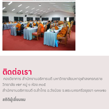
ติดต่อเรา
กองวิชาการ สำนักงานอธิการบดี มหาวิทยาลัยมหาจุฬาลงกรณราช
วิทยาลัย ๗๙ หมู่ ๑ ห้อง ๓๐๕
สำนักงานอธิการบดี ต.ลำไทร อ.วังน้อย จ.พระนครศรีอยุธยา ๑๓๑๗๐
สถิติผู้เยี่ยมชม