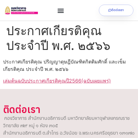
ติดต่อเรา
ประกาศเกียรติคุณ
ประจำปี พ.ศ. ๒๕๖๖
ประกาศเกียรติคุณ ปริญญาดุษฎีบัณฑิตกิตติมศักดิ์ และเข็ม
เกียรติคุณ ประจำปี พ.ศ. ๒๕๖๖
เล่มต้นฉบับประกาศเกียรติคุณปี2566(ฉบับเผยแพร่)
ติดต่อเรา
กองวิชาการ สำนักงานอธิการบดี มหาวิทยาลัยมหาจุฬาลงกรณราช
วิทยาลัย ๗๙ หมู่ ๑ ห้อง ๓๐๕
สำนักงานอธิการบดี ต.ลำไทร อ.วังน้อย จ.พระนครศรีอยุธยา ๑๓๑๗๐