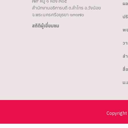
๗๙ หมู่ ๑ ห้อง ๓๐๕
ผล
สำนักงานอธิการบดี ต.ลำไทร อ.วังน้อย
จ.พระนครศรีอยุธยา ๑๓๑๗๐
ปร
สถิติผู้เยี่ยมชม
พจ
วา
สำ
สื่
ม.
Copyright 