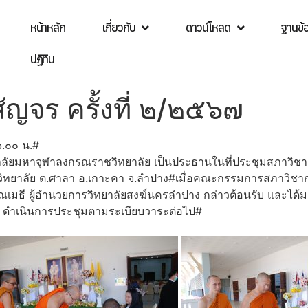
หน้าหลัก
เกี่ยวกับ
ดาวน์โหลด
ฐานข้
ปฏิทิน
ญจร ครั้งที่ ๒/๒๕๖๗
๓.๐๐ น.#
ยาลัยมหาจุฬาลงกรณราชวิทยาลัย เป็นประธานในที่ประชุมสภาวิชา
ทยาลัย ต.ศาลา อ.เกาะคา จ.ลำปาง#เมื่อคณะกรรมการสภาวิชา
เมธี ผู้อำนวยการวิทยาลัยสงฆ์นครลำปาง กล่าวต้อนรับ และได้ม
ร ดำเนินการประชุมตามระเบียบวาระต่อไป#