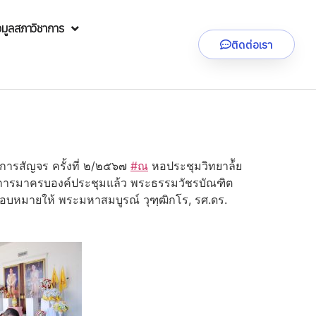
อมูลสภาวิชาการ
ติดต่อเรา
การสัญจร ครั้งที่ ๒/๒๕๖๗
#ณ
หอประชุมวิทยาล้ัย
การมาครบองค์ประชุมแล้ว พระธรรมวัชรบัณฑิต
อบหมายให้ พระมหาสมบูรณ์ วุฑฺฒิกโร, รศ.ดร.