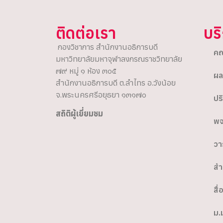
ติดต่อเรา
บร
กองวิชาการ สำนักงานอธิการบดี
คณ
มหาวิทยาลัยมหาจุฬาลงกรณราชวิทยาลัย
๗๙ หมู่ ๑ ห้อง ๓๐๕
ผล
สำนักงานอธิการบดี ต.ลำไทร อ.วังน้อย
จ.พระนครศรีอยุธยา ๑๓๑๗๐
ปร
สถิติผู้เยี่ยมชม
พจ
วา
สำ
สื่
ม.