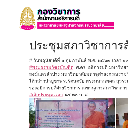
ประชุมสภาวิชาการสั
# วันพฤหัสบดีที่ ๑ กุมภาพันธ์ พ.ศ. ๒๕๖๗ เวลา ๑
#พระธรรมวัชรบัณฑิต
, ศ.ดร. อธิการบดี มหาวิท
สงฆ์นครลำปาง มหาวิทยาลัยมหาจุฬาลงกรณราชวิ
ได้กล่าวนำบูชาพระรัตนตรัย พระมหานพดล สุวรรณ
รองอธิการบดีฝ่ายวิชาการ เลขานุการสภาวิชากา
#เลิกประชุมเวลา
๑๕.๓๐ น. #