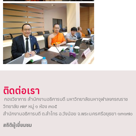
ติดต่อเรา
กองวิชาการ สำนักงานอธิการบดี มหาวิทยาลัยมหาจุฬาลงกรณราช
วิทยาลัย ๗๙ หมู่ ๑ ห้อง ๓๐๕
สำนักงานอธิการบดี ต.ลำไทร อ.วังน้อย จ.พระนครศรีอยุธยา ๑๓๑๗๐
สถิติผู้เยี่ยมชม