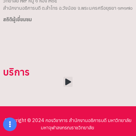
วิทยาลัย ๗๙ หมู่ ๑ ห้อง ๓๐๕
สำนักงานอธิการบดี ต.ลำไทร อ.วังน้อย จ.พระนครศรีอยุธยา ๑๓๑๗๐
สถิติผู้เยี่ยมชม
บริการ
Copyright © 2024 กองวิชาการ สำนักงานอธิการบดี มหาวิทยาลัย
มหาจุฬาลงกรณราชวิทยาลัย