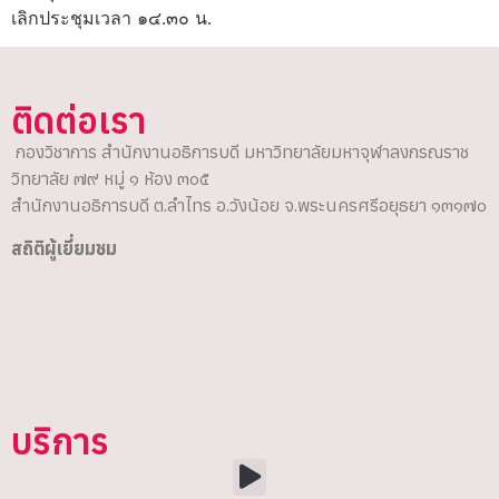
เลิกประชุมเวลา ๑๔.๓๐ น.
ติดต่อเรา
กองวิชาการ สำนักงานอธิการบดี มหาวิทยาลัยมหาจุฬาลงกรณราช
วิทยาลัย ๗๙ หมู่ ๑ ห้อง ๓๐๕
สำนักงานอธิการบดี ต.ลำไทร อ.วังน้อย จ.พระนครศรีอยุธยา ๑๓๑๗๐
สถิติผู้เยี่ยมชม
บริการ