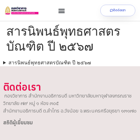
ติดต่อเรา
สารนิพนธ์พุทธศาสตร
บัณฑิต ปี ๒๕๖๗
สารนิพนธ์พุทธศาสตรบัณฑิต ปี ๒๕๖๗
ติดต่อเรา
กองวิชาการ สำนักงานอธิการบดี มหาวิทยาลัยมหาจุฬาลงกรณราช
วิทยาลัย ๗๙ หมู่ ๑ ห้อง ๓๐๕
สำนักงานอธิการบดี ต.ลำไทร อ.วังน้อย จ.พระนครศรีอยุธยา ๑๓๑๗๐
สถิติผู้เยี่ยมชม