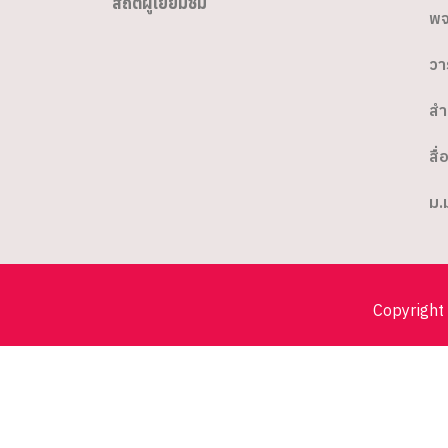
สถิติผู้เยี่ยมชม
พจ
วา
สำ
สื่
ม.
Copyright 