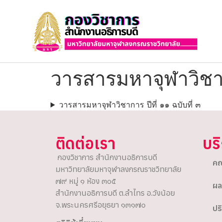
วารสารมหาจุฬาวิชากา
วารสารมหาจุฬาวิชาการ ปีที่ ๑๑ ฉบับที่ ๓
ติดต่อเรา
บร
กองวิชาการ สำนักงานอธิการบดี
คณ
มหาวิทยาลัยมหาจุฬาลงกรณราชวิทยาลัย
๗๙ หมู่ ๑ ห้อง ๓๐๕
ผล
สำนักงานอธิการบดี ต.ลำไทร อ.วังน้อย
จ.พระนครศรีอยุธยา ๑๓๑๗๐
ปร