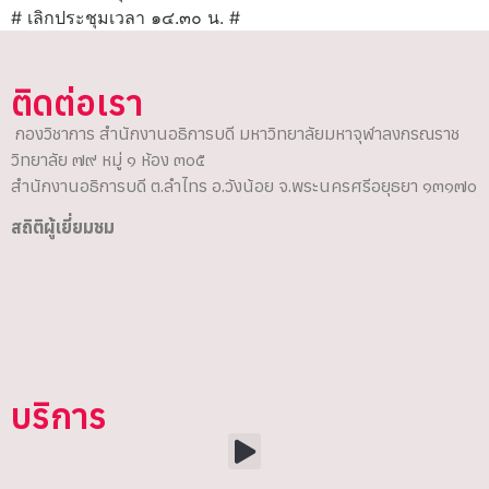
# เลิกประชุมเวลา ๑๔.๓๐ น. #
ติดต่อเรา
กองวิชาการ สำนักงานอธิการบดี มหาวิทยาลัยมหาจุฬาลงกรณราช
วิทยาลัย ๗๙ หมู่ ๑ ห้อง ๓๐๕
สำนักงานอธิการบดี ต.ลำไทร อ.วังน้อย จ.พระนครศรีอยุธยา ๑๓๑๗๐
สถิติผู้เยี่ยมชม
บริการ