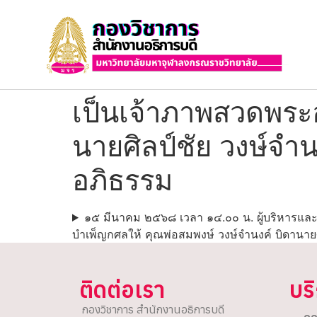
เป็นเจ้าภาพสวดพระ
นายศิลป์ชัย วงษ์จำ
อภิธรรม
๑๕ มีนาคม ๒๕๖๘ เวลา ๑๔.๐๐ น. ผู้บริหารแล
บำเพ็ญกศลให้ คุณพ่อสมพงษ์ วงษ์จำนงค์ บิดานายศ
ติดต่อเรา
บร
กองวิชาการ สำนักงานอธิการบดี