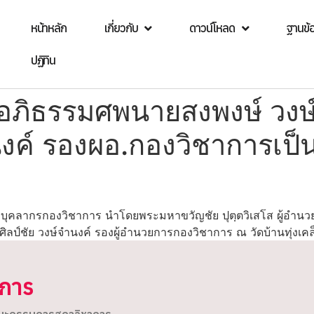
หน้าหลัก
เกี่ยวกับ
ดาวน์โหลด
ฐานข้
ปฏิทิน
อภิธรรมศพนายสงพงษ์ วงษ
นงค์ รองผอ.กองวิชาการเป
ะบุคลากรกองวิชาการ นำโดยพระมหาขวัญชัย ปุตฺตวิเสโส ผู้อำน
ิลป์ชัย วงษ์จำนงค์ รองผู้อำนวยการกองวิชาการ ณ วัดบ้านทุ่งเคล
ิการ