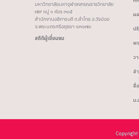
คณ
มหาวิทยาลัยมหาจุฬาลงกรณราชวิทยาลัย
๗๙ หมู่ ๑ ห้อง ๓๐๕
ผล
สำนักงานอธิการบดี ต.ลำไทร อ.วังน้อย
จ.พระนครศรีอยุธยา ๑๓๑๗๐
ปร
สถิติผู้เยี่ยมชม
พจ
วา
สำ
สื่
ม.
Copyright 