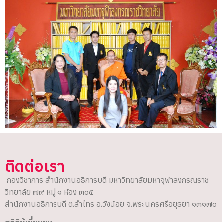
ติดต่อเรา
กองวิชาการ สำนักงานอธิการบดี มหาวิทยาลัยมหาจุฬาลงกรณราช
วิทยาลัย ๗๙ หมู่ ๑ ห้อง ๓๐๕
สำนักงานอธิการบดี ต.ลำไทร อ.วังน้อย จ.พระนครศรีอยุธยา ๑๓๑๗๐