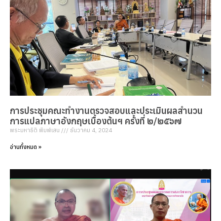
การประชุมคณะทำงานตรวจสอบและประเมินผลสำนวน
การแปลภาษาอังกฤษเบื้องต้นฯ ครั้งที่ ๒/๒๕๖๗
พระมหาธิติ พิมพ์เสน
ธันวาคม 4, 2024
อ่านทั้งหมด »