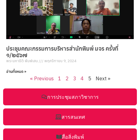
ประชุมคณะกรรมการบริหารสำนักพิมพ์ มจร ครั้งที่
๑/๒๕๖๗
พระมหาธิติ พิมพ์เสน
พฤศจิกายน 9, 2024
อ่านทั้งหมด »
« Previous
1
2
3
4
5
Next »
การประชุมสภาวิชาการ
สารสนเทศ
สื่อสิ่งพิมพ์